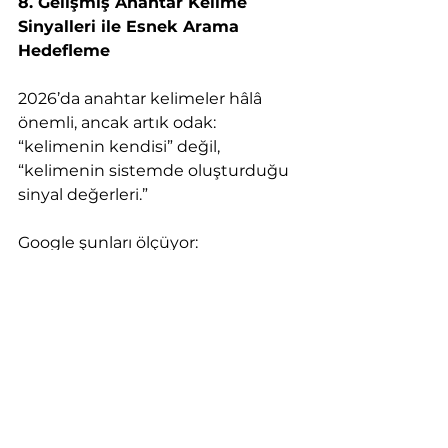
8. Gelişmiş Anahtar Kelime 
Sinyalleri ile Esnek Arama 
Hedefleme
2026’da anahtar kelimeler hâlâ 
önemli, ancak artık odak:
“kelimenin kendisi” değil, 
“kelimenin sistemde oluşturduğu 
sinyal değerleri.”
Google şunları ölçüyor:
Arama niyet yoğunluğu
Kullanıcının geçmiş aramalarla 
uyumu
Sektörel rekabet
Kelimenin sorgulama zincirindeki 
yeri
Kelime + cihaz eşleşme 