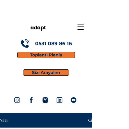
0531 089 86 16
Toplantı Planla
Sizi Arayalım
Yazı