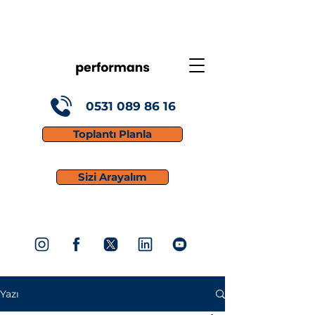
0531 089 86 16
Toplantı Planla
Sizi Arayalım
Yazı