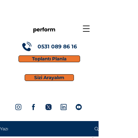
0531 089 86 16
Toplantı Planla
Sizi Arayalım
Yazı