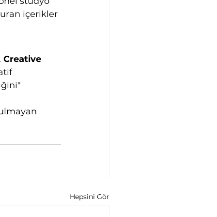
onel stüdyo 
uran içerikler 
 
Creative 
tif 
ğini" 
orulmayan 
Hepsini Gör