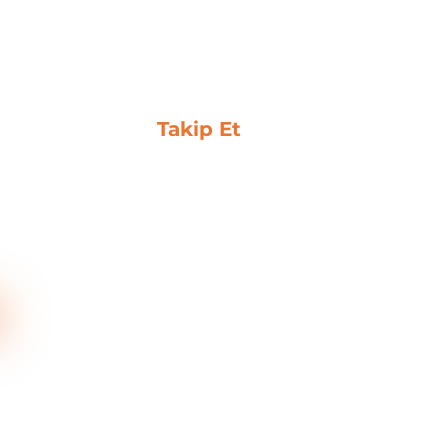
antage+
panyaları Nedir?
?
Takip Et