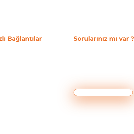
Retargeting Arasındaki
Adv
Fark Nedir?
Kam
zlı Bağlantılar
Sorularınız mı var 
Dijital Dünyaya dair tüm
ımızda
sorularınızı cevaplamaya
al Reklam Yönetimi
hazırız.
ve E-Ticaret Çözümleri
alaşma
if ve Prodüksiyon
Sizi Arayalım
anslarımız
taklarımız
er
Partnerlik