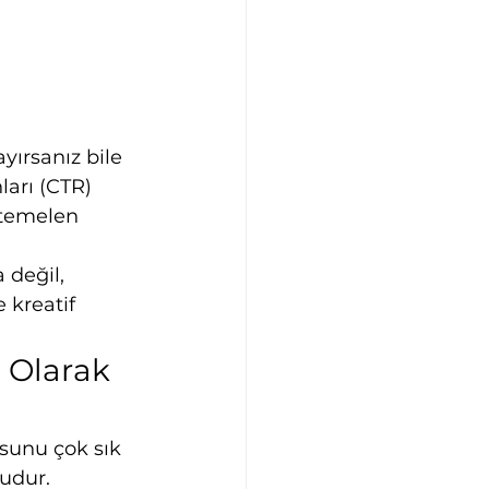
yırsanız bile 
ları (CTR) 
htemelen 
değil, 
 kreatif 
 Olarak 
osunu çok sık 
udur. 