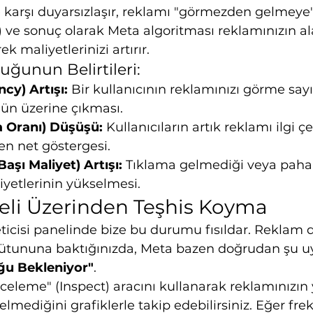
ğe karşı duyarsızlaşır, reklamı "görmezden gelmeye"
 ve sonuç olarak Meta algoritması reklamınızın al
 maliyetlerinizi artırır.
uğunun Belirtileri:
ncy) Artışı:
 Bir kullanıcının reklamınızı görme sayı
'ün üzerine çıkması.
 Oranı) Düşüşü:
 Kullanıcıların artık reklamı ilgi çe
en net göstergesi.
şı Maliyet) Artışı:
 Tıklama gelmediği veya pahalı
iyetlerinin yükselmesi.
eli Üzerinden Teşhis Koyma
ticisi panelinde bize bu durumu fısıldar. Reklam 
sütununa baktığınızda, Meta bazen doğrudan şu uyar
ğu Bekleniyor"
.
celeme" (Inspect) aracını kullanarak reklamınızın
mediğini grafiklerle takip edebilirsiniz. Eğer frek