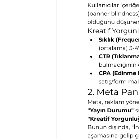
Kullanıcılar içeri
(banner blindness)
olduğunu düşünerek
Kreatif Yorgunl
Sıklık (Freque
(ortalama) 3-4
CTR (Tıklanma
bulmadığının 
CPA (Edinme Ba
satış/form mal
2. Meta Pan
Meta, reklam yöne
"Yayın Durumu"
 
"Kreatif Yorgunlu
Bunun dışında, "İn
aşamasına gelip gel