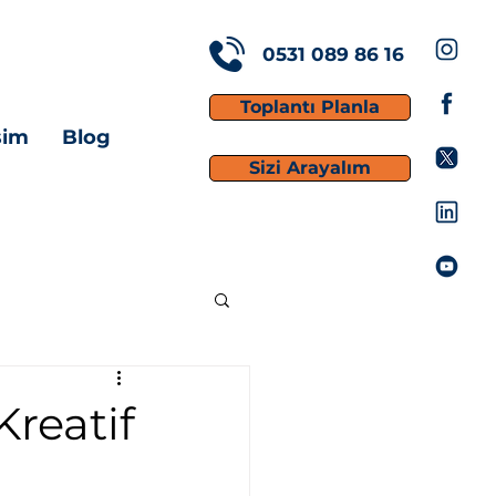
0531 089 86 16
Toplantı Planla
işim
Blog
Sizi Arayalım
Kreatif