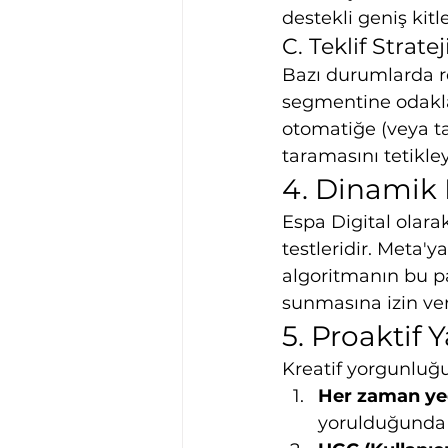
destekli geniş kit
C. Teklif Strate
Bazı durumlarda r
segmentine odakla
otomatiğe (veya ta
taramasını tetikley
4. Dinamik 
Espa Digital olara
testleridir. Meta'ya
algoritmanın bu pa
sunmasına izin ver
5. Proaktif 
Kreatif yorgunluğu 
Her zaman yed
yorulduğunda d