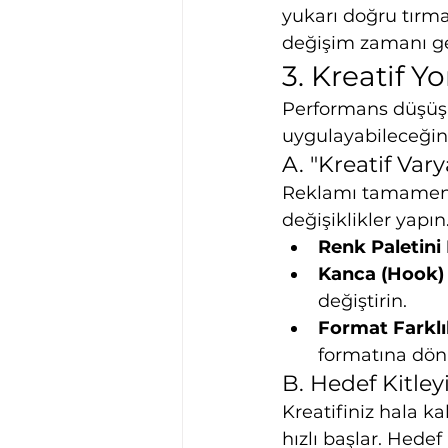
yukarı doğru tırma
değişim zamanı g
3. Kreatif Y
Performans düşüşü
uygulayabileceğin
A. "Kreatif Va
Reklamı tamamen 
değişiklikler yapın
Renk Paletini 
Kanca (Hook) 
değiştirin.
Format Farklı
formatına dön
B. Hedef Kitley
Kreatifiniz hala ka
hızlı başlar. Hedef