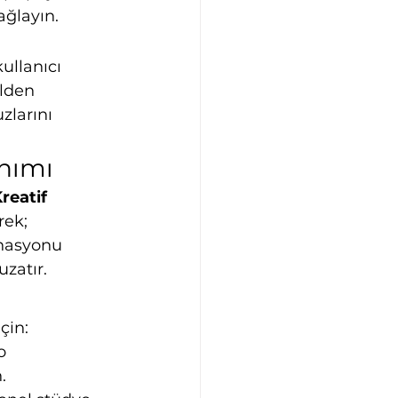
ağlayın.
llanıcı 
lden 
zlarını 
anımı
reatif
rek; 
inasyonu 
zatır.
çin:
o 
.