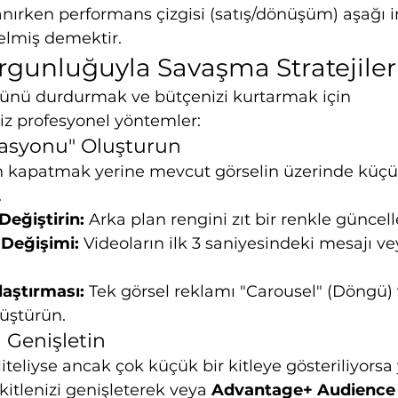
nırken performans çizgisi (satış/dönüşüm) aşağı in
elmiş demektir.
orgunluğuyla Savaşma Stratejiler
nü durdurmak ve bütçenizi kurtarmak için 
iz profesyonel yöntemler:
ryasyonu" Oluşturun
kapatmak yerine mevcut görselin üzerinde küçük
.
Değiştirin:
 Arka plan rengini zıt bir renkle güncell
Değişimi:
 Videoların ilk 3 saniyesindeki mesajı ve
laştırması:
 Tek görsel reklamı "Carousel" (Döngü) 
üştürün.
i Genişletin
liteliyse ancak çok küçük bir kitleye gösteriliyors
 kitlenizi genişleterek veya 
Advantage+ Audience