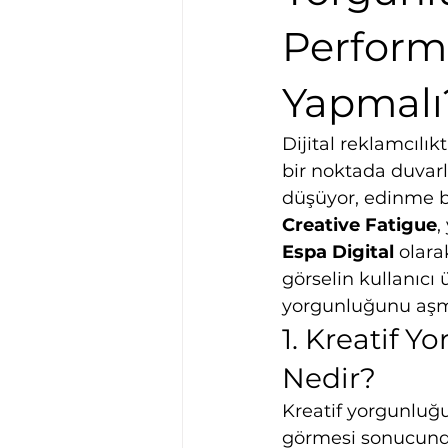
Perform
Yapmalı
Dijital reklamcılık
bir noktada duvarla
düşüyor, edinme b
Creative Fatigue
,
Espa Digital
 olar
görselin kullanıcı 
yorgunluğunu aşma
1. Kreatif 
Nedir?
Kreatif yorgunluğu
görmesi sonucunda