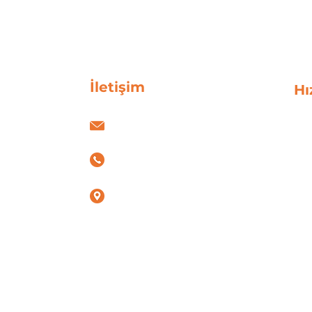
Ürün Feed’i Neden
Önemlidir?
İletişim
Hı
info@espadigital.com
Hakk
Dijit
+90 531 089 86 16
Web 
Mark
İstiklal, Muhsin
Kreat
Yazıcıoğlu Blv. No:15,
54050 Serdivan/Sakarya
Refer
Erter Plaza KAT:2,
İş Or
Serdivan, Sakarya,
Kariy
Turkey 54050​
Espa 
Blog