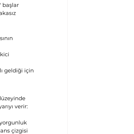
 başlar 
akasız 
sının 
kici 
 geldiği için 
düzeyinde 
ıyı verir: 
 yorgunluk 
ans çizgisi 