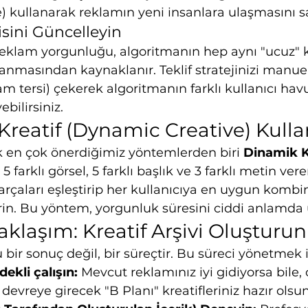
le) kullanarak reklamın yeni insanlara ulaşmasını s
jisini Güncelleyin
eklam yorgunluğu, algoritmanın hep aynı "ucuz" ku
nmasından kaynaklanır. Teklif stratejinizi manue
m tersi) çekerek algoritmanın farklı kullanıcı havu
ebilirsiniz.
Kreatif (Dynamic Creative) Kull
k en çok önerdiğimiz yöntemlerden biri 
Dinamik K
 5 farklı görsel, 5 farklı başlık ve 3 farklı metin vere
rçaları eşleştirip her kullanıcıya en uygun komb
in. Bu yöntem, yorgunluk süresini ciddi anlamda u
Yaklaşım: Kreatif Arşivi Oluşturun
bir sonuç değil, bir süreçtir. Bu süreci yönetmek i
ekli çalışın:
 Mevcut reklamınız iyi gidiyorsa bile, 
evreye girecek "B Planı" kreatifleriniz hazır olsun