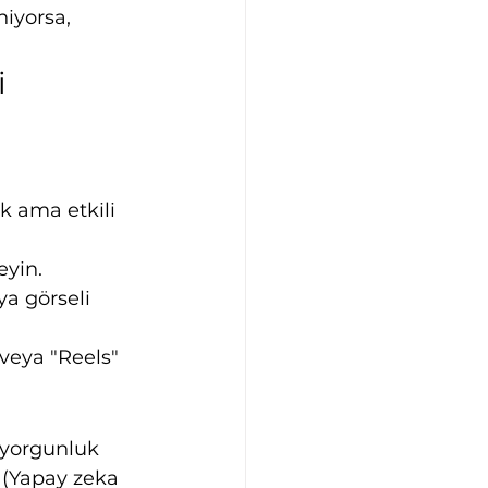
iyorsa, 
i
 ama etkili 
eyin.
ya görseli 
veya "Reels" 
a yorgunluk 
 (Yapay zeka 