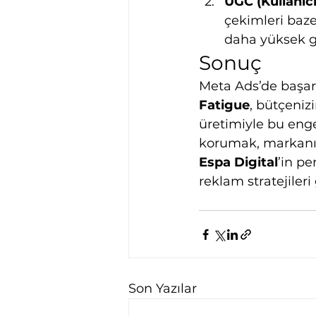
UGC (Kullanıc
çekimleri bazen
daha yüksek g
Sonuç
Meta Ads’de başarı,
Fatigue
, bütçenizi
üretimiyle bu engeli
korumak, markanızı
Espa Digital
’in pe
reklam stratejileri
Son Yazılar