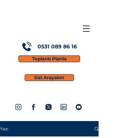
0531 089 86 16
Toplantı Planla
Sizi Arayalım
Yazı