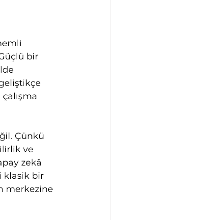
nemli 
Güçlü bir 
lde 
geliştikçe 
n çalışma 
eğil. Çünkü 
irlik ve 
yapay zekâ 
 klasik bir 
tim merkezine 