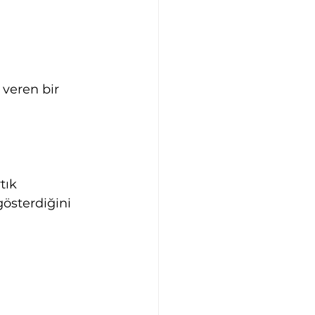
veren bir 
tık 
gösterdiğini 