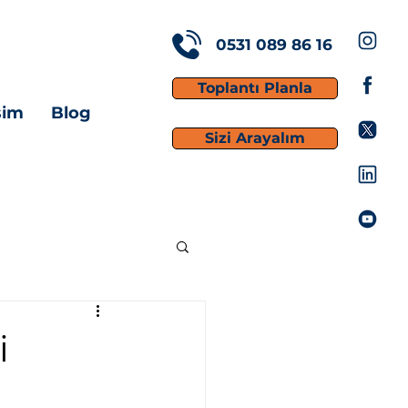
0531 089 86 16
Toplantı Planla
işim
Blog
Sizi Arayalım
i