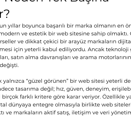
r?
un yıllar boyunca başarılı bir marka olmanın en ö
 modern ve estetik bir web sitesine sahip olmaktı. 
örseller ve dikkat çekici bir arayüz markaların dijita
esi için yeterli kabul ediliyordu. Ancak teknoloji 
kları, satın alma davranışları ve arama motorlarını
eğişti.
ık yalnızca “güzel görünen” bir web sitesi yeterli d
sadece tasarıma değil; hız, güven, deneyim, erişilebil
i birçok farklı kritere göre karar veriyor. Özellikle 
jital dünyaya entegre olmasıyla birlikte web siteleri
tı ve markaların aktif satış, iletişim ve veri yöne