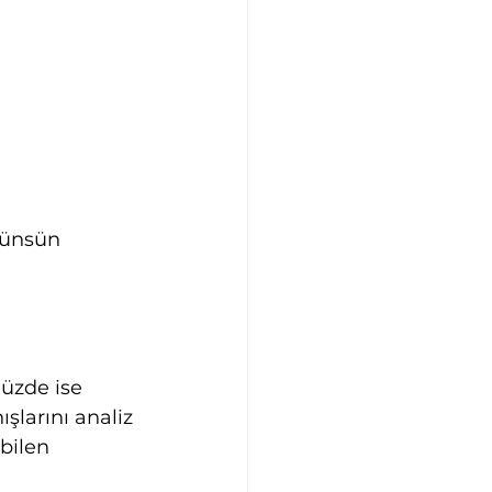
rünsün 
üzde ise 
şlarını analiz 
bilen 