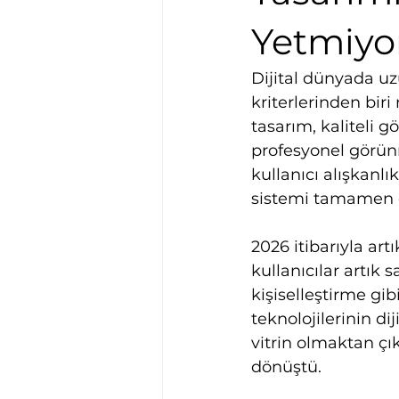
Yetmiyo
Dijital dünyada uz
kriterlerinden biri
tasarım, kaliteli g
profesyonel görünm
kullanıcı alışkanlı
sistemi tamamen d
2026 itibarıyla art
kullanıcılar artık 
kişiselleştirme gib
teknolojilerinin di
vitrin olmaktan çık
dönüştü.