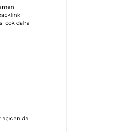
mamen 
acklink 
si çok daha 
k açıdan da 