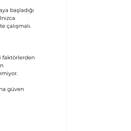
aya başladığı 
lnızca 
te çalışmalı.
i faktörlerden 
n 
nmiyor.
ına güven 