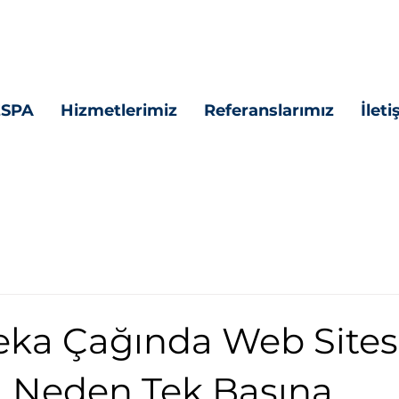
ESPA
Hizmetlerimiz
Referanslarımız
İlet
eka Çağında Web Sites
ı Neden Tek Başına