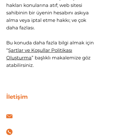
hakları konularına atıf; web sitesi
sahibinin bir üyenin hesabını askıya
alma veya iptal etme hakkı; ve çok
daha fazlası.
Bu konuda daha fazla bilgi almak için
“
Şartlar ve Koşullar Politikası
Oluşturma
” başlıklı makalemize göz
atabilirsiniz.
İletişim
info@espadigital.com
+90 531 089 86 16