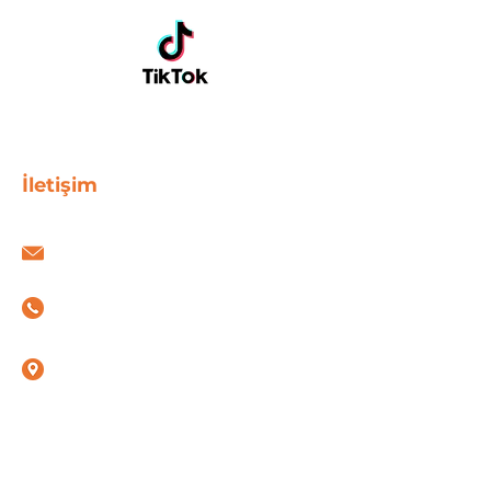
İletişim
info@espadigital.com
+90 531 089 86 16
İstiklal, Muhsin
Yazıcıoğlu Blv. No:15,
54050 Serdivan/Sakarya
Erter Plaza KAT:2,
Serdivan, Sakarya,