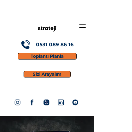
0531 089 86 16
Toplantı Planla
Sizi Arayalım