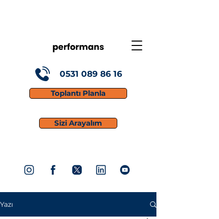
0531 089 86 16
Toplantı Planla
Sizi Arayalım
Yazı