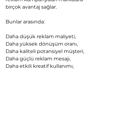
birçok avantaj sağlar.
Bunlar arasında:
Daha düşük reklam maliyeti,
Daha yüksek dönüşüm oranı,
Daha kaliteli potansiyel müşteri,
Daha güçlü reklam mesajı,
Daha etkili kreatif kullanımı,
Daha verimli bütçe yönetimi,
Daha yüksek satış potansiyeli,
Daha net performans ölçümü
yer alır.
Doğru kişiye ulaşan reklam, daha 
az bütçeyle daha fazla sonuç 
üretebilir.