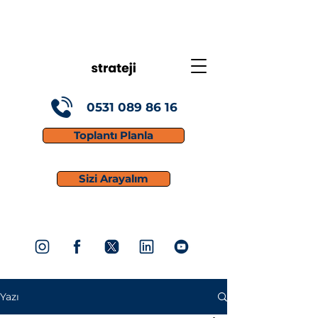
0531 089 86 16
Toplantı Planla
Sizi Arayalım
Yazı