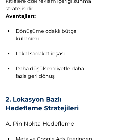
kitlelere özel reklam içeriği sunma 
stratejisidir.
Avantajları:
Dönüşüme odaklı bütçe 
kullanımı
Lokal sadakat inşası
Daha düşük maliyetle daha 
fazla geri dönüş
2. Lokasyon Bazlı 
Hedefleme Stratejileri
A. Pin Nokta Hedefleme
Meta ve Google Ads üzerinden 