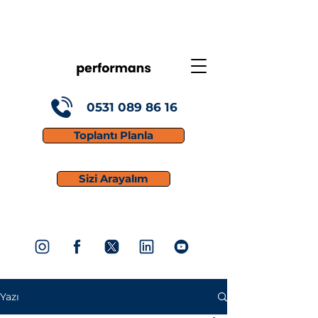
0531 089 86 16
Toplantı Planla
Sizi Arayalım
Yazı